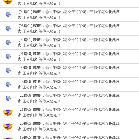
家!王者归来!等你来验证！
[04错01]196期：㊣☆平特①尾☆平特①尾☆平特①尾☆挑战庄
家!王者归来!等你来验证！
[03错01]195期：㊣☆平特①尾☆平特①尾☆平特①尾☆挑战庄
家!王者归来!等你来验证！
[02错01]194期：㊣☆平特①尾☆平特①尾☆平特①尾☆挑战庄
家!王者归来!等你来验证！
[01错00]193期：㊣☆平特①尾☆平特①尾☆平特①尾☆挑战庄
家!王者归来!等你来验证！
[00错00]192期：㊣☆平特①尾☆平特①尾☆平特①尾☆挑战庄
家!王者归来!等你来验证！
[23错06]191期：㊣☆平特①尾☆平特①尾☆平特①尾☆挑战庄
家!王者归来!等你来验证！
[22错06]190期：㊣☆平特①尾☆平特①尾☆平特①尾☆挑战庄
家!王者归来!等你来验证！
[21错05]189期：㊣☆平特①尾☆平特①尾☆平特①尾☆挑战庄
家!王者归来!等你来验证！
[20错05]188期：㊣☆平特①尾☆平特①尾☆平特①尾☆挑战庄
家!王者归来!等你来验证！
[19错05]187期：㊣☆平特①尾☆平特①尾☆平特①尾☆挑战庄