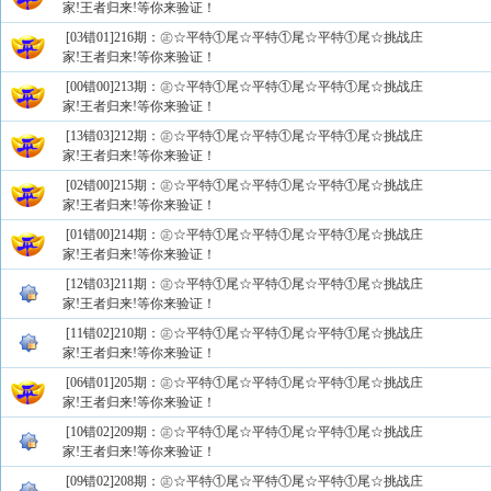
家!王者归来!等你来验证！
[03错01]216期：㊣☆平特①尾☆平特①尾☆平特①尾☆挑战庄
家!王者归来!等你来验证！
[00错00]213期：㊣☆平特①尾☆平特①尾☆平特①尾☆挑战庄
家!王者归来!等你来验证！
[13错03]212期：㊣☆平特①尾☆平特①尾☆平特①尾☆挑战庄
家!王者归来!等你来验证！
[02错00]215期：㊣☆平特①尾☆平特①尾☆平特①尾☆挑战庄
家!王者归来!等你来验证！
[01错00]214期：㊣☆平特①尾☆平特①尾☆平特①尾☆挑战庄
家!王者归来!等你来验证！
[12错03]211期：㊣☆平特①尾☆平特①尾☆平特①尾☆挑战庄
家!王者归来!等你来验证！
[11错02]210期：㊣☆平特①尾☆平特①尾☆平特①尾☆挑战庄
家!王者归来!等你来验证！
[06错01]205期：㊣☆平特①尾☆平特①尾☆平特①尾☆挑战庄
家!王者归来!等你来验证！
[10错02]209期：㊣☆平特①尾☆平特①尾☆平特①尾☆挑战庄
家!王者归来!等你来验证！
[09错02]208期：㊣☆平特①尾☆平特①尾☆平特①尾☆挑战庄