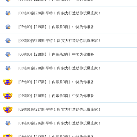
[00错00]第220期 平特 1 肖 实力打造助你玩爆庄家！
[07错00]【219期】〖内幕杀3肖〗中奖为你准备！
[00错00]第219期 平特 1 肖 实力打造助你玩爆庄家！
[06错00]【218期】〖内幕杀3肖〗中奖为你准备！
[03错01]第218期 平特 1 肖 实力打造助你玩爆庄家！
[05错00]【217期】〖内幕杀3肖〗中奖为你准备！
[04错00]【216期】〖内幕杀3肖〗中奖为你准备！
[02错01]第217期 平特 1 肖 实力打造助你玩爆庄家！
[01错00]第216期 平特 1 肖 实力打造助你玩爆庄家！