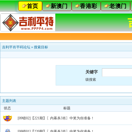
首页
新澳门
香港彩
老澳门
吉利平肖平码论坛
»
搜索目标
关键字
级搜索
主题列表
状态
标题
[09错02]【221期】〖内幕杀3肖〗中奖为你准备！
[08错01]【220期】〖内幕杀3肖〗中奖为你准备！