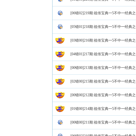
[06错02]219期:祖传宝典━5不中━经典
[05错01]218期:祖传宝典━5不中━经典
[03错00]216期:祖传宝典━5不中━经典
[04错01]217期:祖传宝典━5不中━经典
[00错00]213期:祖传宝典━5不中━经典
[02错00]215期:祖传宝典━5不中━经典
[00错00]212期:祖传宝典━5不中━经典
[01错00]214期:祖传宝典━5不中━经典
[00错00]211期:祖传宝典━5不中━经典