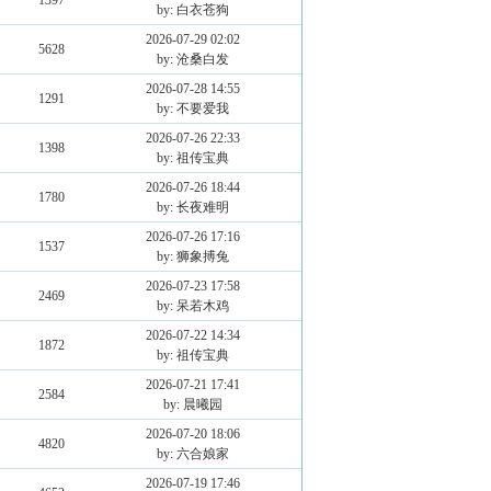
1397
by: 白衣苍狗
2026-07-29 02:02
5628
by: 沧桑白发
2026-07-28 14:55
1291
by: 不要爱我
2026-07-26 22:33
1398
by: 祖传宝典
2026-07-26 18:44
1780
by: 长夜难明
2026-07-26 17:16
1537
by: 狮象搏兔
2026-07-23 17:58
2469
by: 呆若木鸡
2026-07-22 14:34
1872
by: 祖传宝典
2026-07-21 17:41
2584
by: 晨曦园
2026-07-20 18:06
4820
by: 六合娘家
2026-07-19 17:46