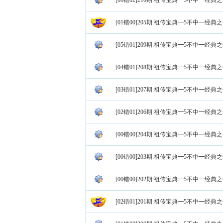
[06错02]210期:祖传宝典━5不中━经典
[01错00]205期:祖传宝典━5不中━经典
[05错01]209期:祖传宝典━5不中━经典
[04错01]208期:祖传宝典━5不中━经典
[03错01]207期:祖传宝典━5不中━经典
[02错01]206期:祖传宝典━5不中━经典
[00错00]204期:祖传宝典━5不中━经典
[00错00]203期:祖传宝典━5不中━经典
[00错00]202期:祖传宝典━5不中━经典
[02错01]201期:祖传宝典━5不中━经典