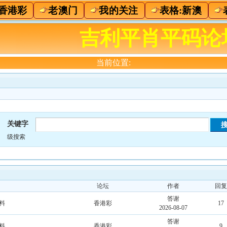
香港彩
老澳门
我的关注
表格:新澳
吉利平肖平码论
当前位置:
关键字
级搜索
论坛
作者
回复
答谢
资料
香港彩
17
2026-08-07
答谢
资料
香港彩
9