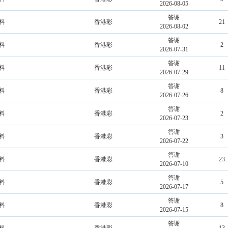
2026-08-05
答谢
资料
香港彩
21
2026-08-02
答谢
资料
香港彩
2
2026-07-31
答谢
资料
香港彩
11
2026-07-29
答谢
资料
香港彩
8
2026-07-26
答谢
资料
香港彩
2
2026-07-23
答谢
资料
香港彩
3
2026-07-22
答谢
资料
香港彩
23
2026-07-10
答谢
资料
香港彩
5
2026-07-17
答谢
资料
香港彩
8
2026-07-15
答谢