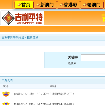
首页
新澳门
香港彩
老澳门
吉利平肖平码论坛
»
搜索目标
关键字
级搜索
主题列表
状态
标题
[06错02]<219期>：卐 7 不中卐 期期为彩民公开！
[05错01]<218期>：卐 7 不中卐 期期为彩民公开！