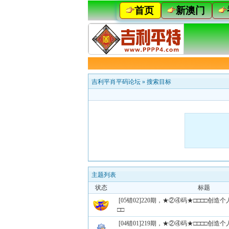
首页
新澳门
吉利平肖平码论坛
»
搜索目标
主题列表
状态
标题
[05错02]220期，★②④码★□□□□创
□□
[04错01]219期，★②④码★□□□□创