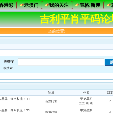
香港彩
老澳门
我的关注
表格:新澳
吉利平肖平码论
当前位置:
关键字
级搜索
论坛
作者
回复
造个人品牌，细水长流！□□
甲第星罗
新澳门彩
2
2026-08-08
造个人品牌，细水长流！□□
甲第星罗
新澳门彩
4