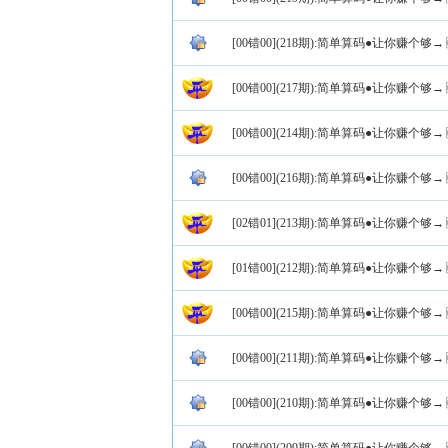
[00错00](218期):简单算码●让你赚个
[00错00](217期):简单算码●让你赚个
[00错00](214期):简单算码●让你赚个
[00错00](216期):简单算码●让你赚个
[02错01](213期):简单算码●让你赚个
[01错00](212期):简单算码●让你赚个
[00错00](215期):简单算码●让你赚个
[00错00](211期):简单算码●让你赚个
[00错00](210期):简单算码●让你赚个