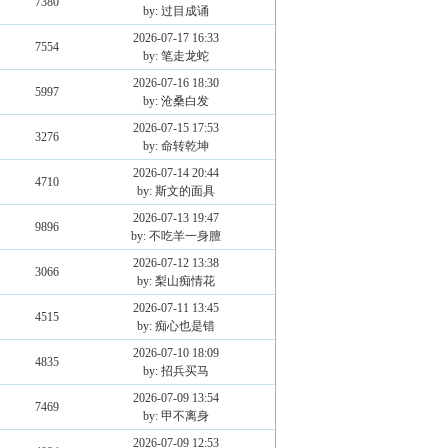
7380
by: 过目成诵
2026-07-17 16:33
7554
by: 笔走龙蛇
2026-07-16 18:30
5997
by: 沧桑白发
2026-07-15 17:53
3276
by: 命转乾坤
2026-07-14 20:44
4710
by: 斯文的面具
2026-07-13 19:47
9896
by: 不吃羊一身膻
2026-07-12 13:38
3066
by: 梨山痴情花
2026-07-11 13:45
4515
by: 痴心也是错
2026-07-10 18:09
4835
by: 招兵买马
2026-07-09 13:54
7469
by: 甲不离身
2026-07-09 12:53