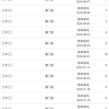
2026-08-07
简单算码
够→〖三中三〗
澳门彩
3
2026-08-06
简单算码
够→〖三中三〗
澳门彩
3
2026-08-05
简单算码
够→〖三中三〗
澳门彩
6
2026-08-02
简单算码
够→〖三中三〗
澳门彩
0
2026-08-04
简单算码
够→〖三中三〗
澳门彩
10
2026-08-01
简单算码
够→〖三中三〗
澳门彩
9
2026-07-31
简单算码
够→〖三中三〗
澳门彩
0
2026-08-03
简单算码
够→〖三中三〗
澳门彩
9
2026-07-30
简单算码
够→〖三中三〗
澳门彩
0
2026-07-29
简单算码