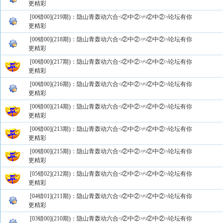
更精彩
[00错00](219期)：隐山青轰动六合≮②中②≯≮②中②≯论坛有你
更精彩
[00错00](218期)：隐山青轰动六合≮②中②≯≮②中②≯论坛有你
更精彩
[00错00](217期)：隐山青轰动六合≮②中②≯≮②中②≯论坛有你
更精彩
[00错00](216期)：隐山青轰动六合≮②中②≯≮②中②≯论坛有你
更精彩
[00错00](214期)：隐山青轰动六合≮②中②≯≮②中②≯论坛有你
更精彩
[00错00](213期)：隐山青轰动六合≮②中②≯≮②中②≯论坛有你
更精彩
[00错00](215期)：隐山青轰动六合≮②中②≯≮②中②≯论坛有你
更精彩
[05错02](212期)：隐山青轰动六合≮②中②≯≮②中②≯论坛有你
更精彩
[04错01](211期)：隐山青轰动六合≮②中②≯≮②中②≯论坛有你
更精彩
[03错00](210期)：隐山青轰动六合≮②中②≯≮②中②≯论坛有你