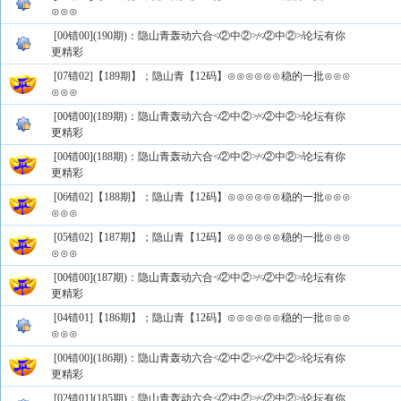
⊙⊙⊙
[00错00](190期)：隐山青轰动六合≮②中②≯≮②中②≯论坛有你
更精彩
[07错02]【189期】；隐山青【12码】⊙⊙⊙⊙⊙⊙稳的一批⊙⊙⊙
⊙⊙⊙
[00错00](189期)：隐山青轰动六合≮②中②≯≮②中②≯论坛有你
更精彩
[00错00](188期)：隐山青轰动六合≮②中②≯≮②中②≯论坛有你
更精彩
[06错02]【188期】；隐山青【12码】⊙⊙⊙⊙⊙⊙稳的一批⊙⊙⊙
⊙⊙⊙
[05错02]【187期】；隐山青【12码】⊙⊙⊙⊙⊙⊙稳的一批⊙⊙⊙
⊙⊙⊙
[00错00](187期)：隐山青轰动六合≮②中②≯≮②中②≯论坛有你
更精彩
[04错01]【186期】；隐山青【12码】⊙⊙⊙⊙⊙⊙稳的一批⊙⊙⊙
⊙⊙⊙
[00错00](186期)：隐山青轰动六合≮②中②≯≮②中②≯论坛有你
更精彩
[02错01](185期)：隐山青轰动六合≮②中②≯≮②中②≯论坛有你