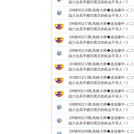
战六合高手横扫黑庄的机会不等人！5
[00错00]218期;风格大师◆连连爆中--{ 二中
战六合高手横扫黑庄的机会不等人！5
[00错00]217期;风格大师◆连连爆中--{ 二中
战六合高手横扫黑庄的机会不等人！5
[00错00]215期;风格大师◆连连爆中--{ 二中
战六合高手横扫黑庄的机会不等人！5
[00错00]216期;风格大师◆连连爆中--{ 二中
战六合高手横扫黑庄的机会不等人！5
[01错00]212期;风格大师◆连连爆中--{ 二中
战六合高手横扫黑庄的机会不等人！5
[02错01]213期;风格大师◆连连爆中--{ 二中
战六合高手横扫黑庄的机会不等人！5
[00错00]214期;风格大师◆连连爆中--{ 二中
战六合高手横扫黑庄的机会不等人！5
[00错00]211期;风格大师◆连连爆中--{ 二中
战六合高手横扫黑庄的机会不等人！5
[00错00]210期;风格大师◆连连爆中--{ 二中
战六合高手横扫黑庄的机会不等人！5
[00错00]209期;风格大师◆连连爆中--{ 二中