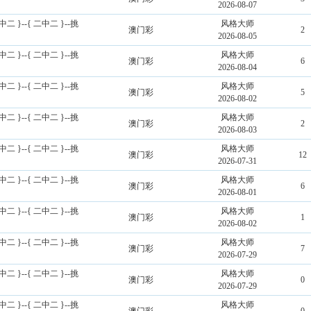
2026-08-07
二 }--{ 二中二 }--挑
风格大师
澳门彩
2
2026-08-05
二 }--{ 二中二 }--挑
风格大师
澳门彩
6
2026-08-04
二 }--{ 二中二 }--挑
风格大师
澳门彩
5
2026-08-02
二 }--{ 二中二 }--挑
风格大师
澳门彩
2
2026-08-03
二 }--{ 二中二 }--挑
风格大师
澳门彩
12
2026-07-31
二 }--{ 二中二 }--挑
风格大师
澳门彩
6
2026-08-01
二 }--{ 二中二 }--挑
风格大师
澳门彩
1
2026-08-02
二 }--{ 二中二 }--挑
风格大师
澳门彩
7
2026-07-29
二 }--{ 二中二 }--挑
风格大师
澳门彩
0
2026-07-29
二 }--{ 二中二 }--挑
风格大师