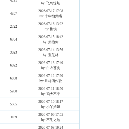
4731
by: 飞鸟惊蛇
2026-07-17 17:08
4357
by: 十年怕井绳
2026-07-16 13:22
2722
by: 枷锁
2026-07-15 18:42
6764
by: 拥抱你
2026-07-14 13:56
3023
by: 宝芝林
2026-07-13 17:40
6092
by: 白衣苍狗
2026-07-12 17:20
6038
by: 且将酒作歌
2026-07-11 18:50
5930
by: 鸡犬不宁
2026-07-10 18:17
5585
by: 小丫姐姐
2026-07-09 17:55
3169
by: 不毛之地
2026-07-08 19:24