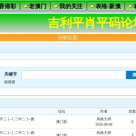
香港彩
老澳门
我的关注
表格:新澳
吉利平肖平码论
当前位置:
关键字
级搜索
论坛
作者
回复
二 }--{ 二中二 }--挑
风格大师
澳门彩
8
2026-08-08
二 }--{ 二中二 }--挑
风格大师
澳门彩
3