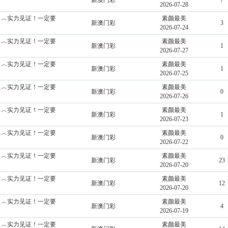
新澳门彩
7
2026-07-28
肖︿︿实力见证！一定要
素颜最美
新澳门彩
3
2026-07-24
肖︿︿实力见证！一定要
素颜最美
新澳门彩
1
2026-07-27
肖︿︿实力见证！一定要
素颜最美
新澳门彩
1
2026-07-25
肖︿︿实力见证！一定要
素颜最美
新澳门彩
0
2026-07-26
肖︿︿实力见证！一定要
素颜最美
新澳门彩
1
2026-07-23
肖︿︿实力见证！一定要
素颜最美
新澳门彩
0
2026-07-22
肖︿︿实力见证！一定要
素颜最美
新澳门彩
23
2026-07-20
肖︿︿实力见证！一定要
素颜最美
新澳门彩
12
2026-07-20
肖︿︿实力见证！一定要
素颜最美
新澳门彩
4
2026-07-19
肖︿︿实力见证！一定要
素颜最美