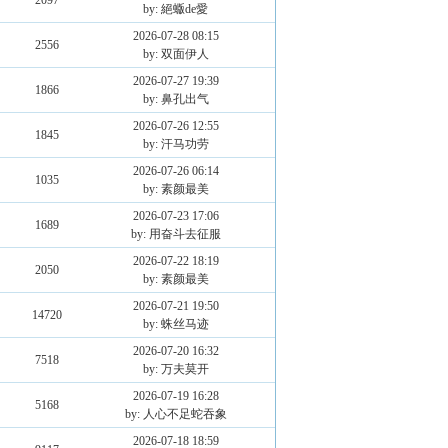
2097
by: 絕蝂de愛
2026-07-28 08:15
2556
by: 双面伊人
2026-07-27 19:39
1866
by: 鼻孔出气
2026-07-26 12:55
1845
by: 汗马功劳
2026-07-26 06:14
1035
by: 素颜最美
2026-07-23 17:06
1689
by: 用奋斗去征服
2026-07-22 18:19
2050
by: 素颜最美
2026-07-21 19:50
14720
by: 蛛丝马迹
2026-07-20 16:32
7518
by: 万夫莫开
2026-07-19 16:28
5168
by: 人心不足蛇吞象
2026-07-18 18:59