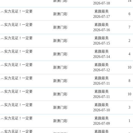
新澳门彩
14
2026-07-18
肖︿︿实力见证！一定要
素颜最美
新澳门彩
6
2026-07-17
肖︿︿实力见证！一定要
素颜最美
新澳门彩
7
2026-07-16
肖︿︿实力见证！一定要
素颜最美
新澳门彩
2
2026-07-15
肖︿︿实力见证！一定要
素颜最美
新澳门彩
4
2026-07-14
肖︿︿实力见证！一定要
素颜最美
新澳门彩
10
2026-07-12
肖︿︿实力见证！一定要
素颜最美
新澳门彩
8
2026-07-11
肖︿︿实力见证！一定要
素颜最美
新澳门彩
10
2026-07-11
肖︿︿实力见证！一定要
素颜最美
新澳门彩
3
2026-07-10
肖︿︿实力见证！一定要
素颜最美
新澳门彩
1
2026-07-09
肖︿︿实力见证！一定要
素颜最美