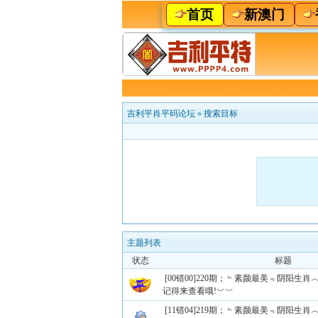
首页
新澳门
吉利平肖平码论坛
»
搜索目标
主题列表
状态
标题
[00错00]220期；﹄素颜最美﹃阴阳生
记得来查看哦!﹀﹀
[11错04]219期；﹄素颜最美﹃阴阳生