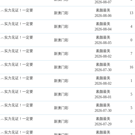
2026-08-07
肖︿︿实力见证！一定要
素颜最美
新澳门彩
13
2026-08-06
肖︿︿实力见证！一定要
素颜最美
新澳门彩
4
2026-08-04
肖︿︿实力见证！一定要
素颜最美
新澳门彩
0
2026-08-05
肖︿︿实力见证！一定要
素颜最美
新澳门彩
7
2026-08-02
肖︿︿实力见证！一定要
素颜最美
新澳门彩
16
2026-07-30
肖︿︿实力见证！一定要
素颜最美
新澳门彩
1
2026-08-02
肖︿︿实力见证！一定要
素颜最美
新澳门彩
5
2026-08-01
肖︿︿实力见证！一定要
素颜最美
新澳门彩
5
2026-07-30
肖︿︿实力见证！一定要
素颜最美
新澳门彩
0
2026-07-29
肖︿︿实力见证！一定要
素颜最美