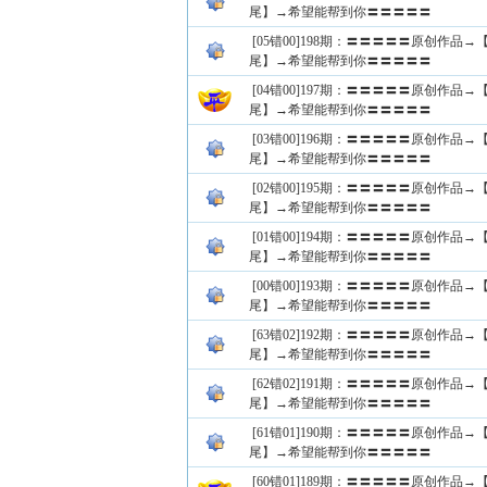
尾】→希望能帮到你〓〓〓〓〓
[05错00]198期：〓〓〓〓〓原创作品
尾】→希望能帮到你〓〓〓〓〓
[04错00]197期：〓〓〓〓〓原创作品
尾】→希望能帮到你〓〓〓〓〓
[03错00]196期：〓〓〓〓〓原创作品
尾】→希望能帮到你〓〓〓〓〓
[02错00]195期：〓〓〓〓〓原创作品
尾】→希望能帮到你〓〓〓〓〓
[01错00]194期：〓〓〓〓〓原创作品
尾】→希望能帮到你〓〓〓〓〓
[00错00]193期：〓〓〓〓〓原创作品
尾】→希望能帮到你〓〓〓〓〓
[63错02]192期：〓〓〓〓〓原创作品
尾】→希望能帮到你〓〓〓〓〓
[62错02]191期：〓〓〓〓〓原创作品
尾】→希望能帮到你〓〓〓〓〓
[61错01]190期：〓〓〓〓〓原创作品
尾】→希望能帮到你〓〓〓〓〓
[60错01]189期：〓〓〓〓〓原创作品