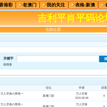
香港彩
老澳门
我的关注
表格:新澳
吉利平肖平码论
当前位置:
关键字
级搜索
论坛
作者
回复
→【万人空巷の禁绝一
万人空巷
新澳门彩
0
2026-08-08
→【万人空巷の禁绝一
万人空巷
新澳门彩
6