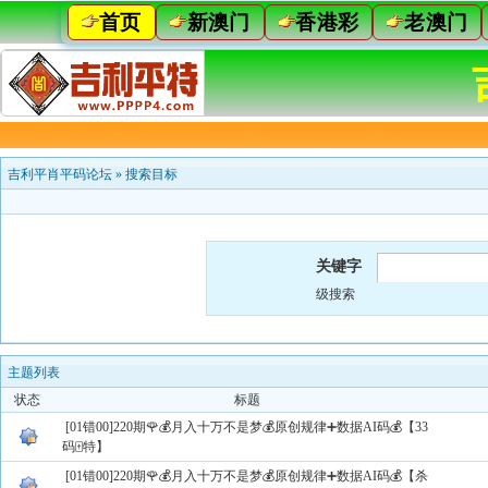
首页
新澳门
香港彩
老澳门
吉利平肖平码论坛
»
搜索目标
关键字
级搜索
主题列表
状态
标题
[01错00]220期🌹💰月入十万不是梦💰原创规律➕数据AI码💰【33
码🀄️特】
[01错00]220期🌹💰月入十万不是梦💰原创规律➕数据AI码💰【杀