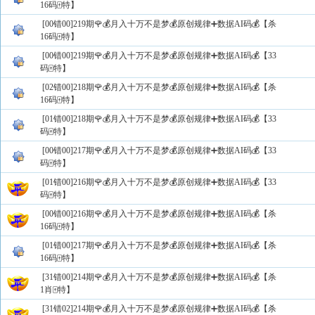
16码🀄️特】
[00错00]219期🌹💰月入十万不是梦💰原创规律➕数据AI码💰【杀
16码🀄️特】
[00错00]219期🌹💰月入十万不是梦💰原创规律➕数据AI码💰【33
码🀄️特】
[02错00]218期🌹💰月入十万不是梦💰原创规律➕数据AI码💰【杀
16码🀄️特】
[01错00]218期🌹💰月入十万不是梦💰原创规律➕数据AI码💰【33
码🀄️特】
[00错00]217期🌹💰月入十万不是梦💰原创规律➕数据AI码💰【33
码🀄️特】
[01错00]216期🌹💰月入十万不是梦💰原创规律➕数据AI码💰【33
码🀄️特】
[00错00]216期🌹💰月入十万不是梦💰原创规律➕数据AI码💰【杀
16码🀄️特】
[01错00]217期🌹💰月入十万不是梦💰原创规律➕数据AI码💰【杀
16码🀄️特】
[31错00]214期🌹💰月入十万不是梦💰原创规律➕数据AI码💰【杀
1肖🀄️特】
[31错02]214期🌹💰月入十万不是梦💰原创规律➕数据AI码💰【杀