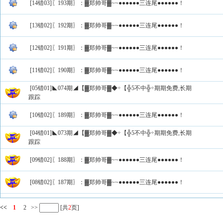
[14错03]〖193期〗：▓郑帅哥▓~~●●●●●●三连尾●●●●●●！
[13错02]〖192期〗：▓郑帅哥▓~~●●●●●●三连尾●●●●●●！
[12错02]〖191期〗：▓郑帅哥▓~~●●●●●●三连尾●●●●●●！
[11错02]〖190期〗：▓郑帅哥▓~~●●●●●●三连尾●●●●●●！
[05错01]◣074期◢【▓郑帅哥▓◆÷【╬5不中╬÷期期免费,长期
跟踪
[10错02]〖189期〗：▓郑帅哥▓~~●●●●●●三连尾●●●●●●！
[04错01]◣073期◢【▓郑帅哥▓◆÷【╬5不中╬÷期期免费,长期
跟踪
[09错02]〖188期〗：▓郑帅哥▓~~●●●●●●三连尾●●●●●●！
[08错02]〖187期〗：▓郑帅哥▓~~●●●●●●三连尾●●●●●●！
<<
1
2
>>
[共
2
页]